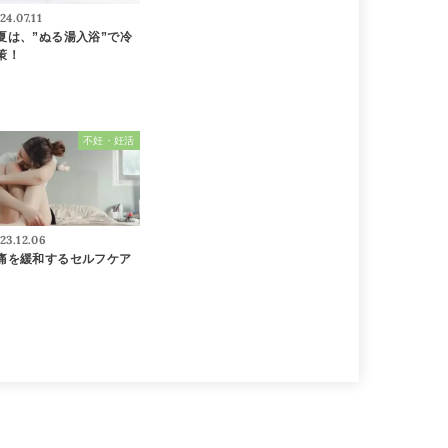
24.07.11
夏は、”ぬる湯入浴”で冷
策！
不妊・妊活
23.12.06
痛を緩和するセルフケア