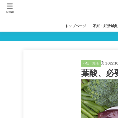
MENU
トップページ
不妊・妊活鍼灸
胚移植時の鍼灸
生理痛
2022.1
不妊・妊活
葉酸、必