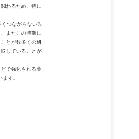
く関わるため、特に
手くつながらない先
く、またこの時期に
ることが数多くの研
摂取していることが
などで強化される葉
います。