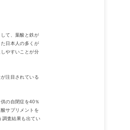
として、葉酸と鉄が
また日本人の多くが
足しやすいことが分
酸が注目されている
供の自閉症を40％
葉酸サプリメントを
う調査結果も出てい