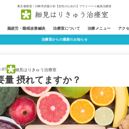
東京都新宿 / 川崎市武蔵小杉【女性のための】プライベート鍼灸治療室
脳疲労・睡眠改善鍼灸
治療室について
治療メニュー
アク
治療室からの最新のお知らせ
（着床鍼灸）
治療コンセプト
治療者紹介
治療の流れ
よくあるご質問
0.07
細見はりきゅう治療室
要量 摂れてますか？