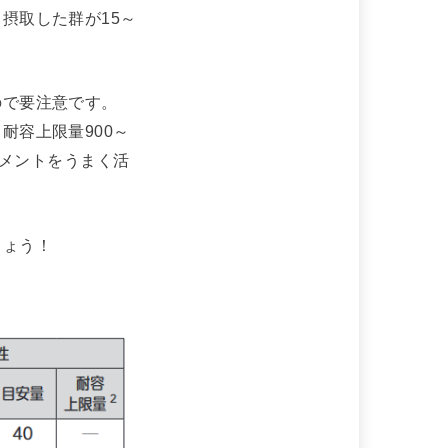
摂取した群が15～
ので要注意です。
耐容上限量900～
リメントをうまく活
しょう！