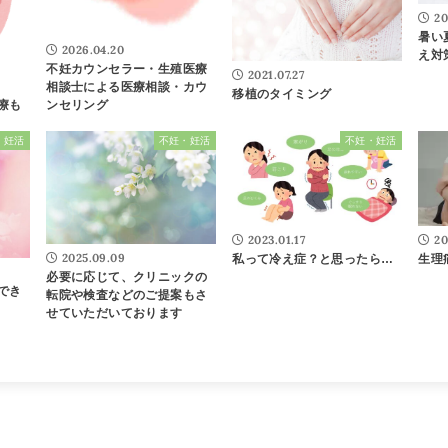
20
暑い
2026.04.20
え対
不妊カウンセラー・生殖医療
2021.07.27
相談士による医療相談・カウ
移植のタイミング
療も
ンセリング
・妊活
不妊・妊活
不妊・妊活
2023.01.17
20
2025.09.09
私って冷え症？と思ったら…
生理
必要に応じて、クリニックの
でき
転院や検査などのご提案もさ
せていただいております