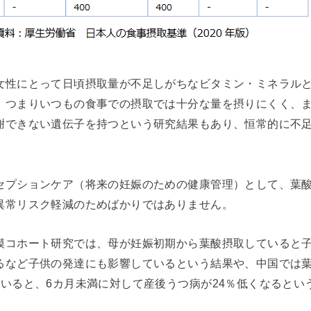
女性にとって日頃摂取量が不足しがちなビタミン・ミネラル
。つまりいつもの食事での摂取では十分な量を摂りにくく、
謝できない遺伝子を持つという研究結果もあり、恒常的に不
セプションケア（将来の妊娠のための健康管理）として、葉
異常リスク軽減のためばかりではありません。
模コホート研究では、母が妊娠初期から葉酸摂取していると子
るなど子供の発達にも影響しているという結果や、中国では
ていると、6カ月未満に対して産後うつ病が24％低くなるとい